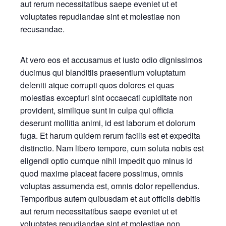
aut rerum necessitatibus saepe eveniet ut et
voluptates repudiandae sint et molestiae non
recusandae.
At vero eos et accusamus et iusto odio dignissimos
ducimus qui blanditiis praesentium voluptatum
deleniti atque corrupti quos dolores et quas
molestias excepturi sint occaecati cupiditate non
provident, similique sunt in culpa qui officia
deserunt mollitia animi, id est laborum et dolorum
fuga. Et harum quidem rerum facilis est et expedita
distinctio. Nam libero tempore, cum soluta nobis est
eligendi optio cumque nihil impedit quo minus id
quod maxime placeat facere possimus, omnis
voluptas assumenda est, omnis dolor repellendus.
Temporibus autem quibusdam et aut officiis debitis
aut rerum necessitatibus saepe eveniet ut et
voluptates repudiandae sint et molestiae non