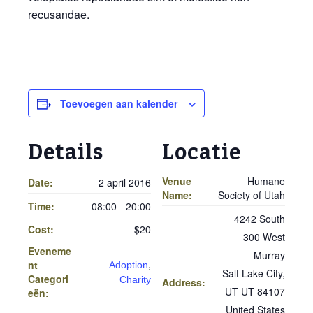
recusandae.
Toevoegen aan kalender
Details
Locatie
Venue
Humane
Date:
2 april 2016
Name:
Society of Utah
Time:
08:00 - 20:00
4242 South
Cost:
$20
300 West
Eveneme
Murray
,
nt
Adoption
Salt Lake City
,
Categori
Charity
Address:
UT
UT 84107
eën:
United States