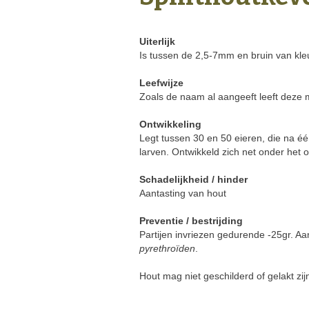
Uiterlijk
Is tussen de 2,5-7mm en bruin van kle
Leefwijze
Zoals de naam al aangeeft leeft deze m
Ontwikkeling
Legt tussen 30 en 50 eieren, die na éé
larven. Ontwikkeld zich net onder het 
Schadelijkheid / hinder
Aantasting van hout
Preventie / bestrijding
Partijen invriezen gedurende -25gr. A
pyrethroïden
.
Hout mag niet geschilderd of gelakt zij