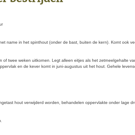
ur
et name in het spinthout (onder de bast, buiten de kern). Komt ook vee
n of twee weken uitkomen. Legt alleen eitjes als het zetmeelgehalte v
oppervlak en de kever komt in juni-augustus uit het hout. Gehele leven
angetast hout verwijderd worden, behandelen oppervlakte onder lage dr
n.