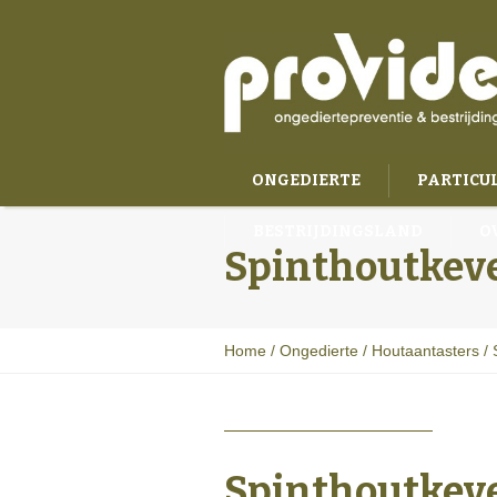
ONGEDIERTE
PARTICU
BESTRIJDINGSLAND
O
Spinthoutkev
Home
/
Ongedierte
/
Houtaantasters
/
Spinthoutkeve