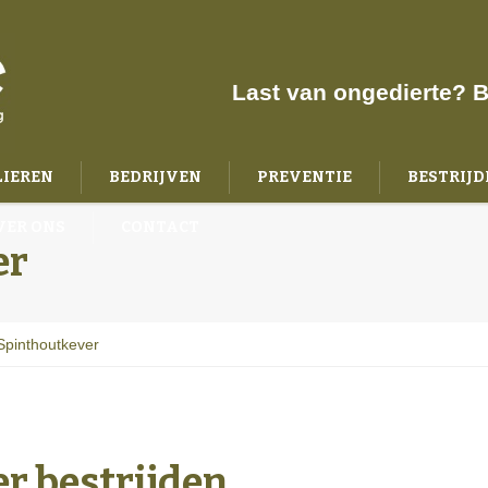
Last van ongedierte? B
LIEREN
BEDRIJVEN
PREVENTIE
BESTRIJD
VER ONS
CONTACT
er
Spinthoutkever
r bestrijden