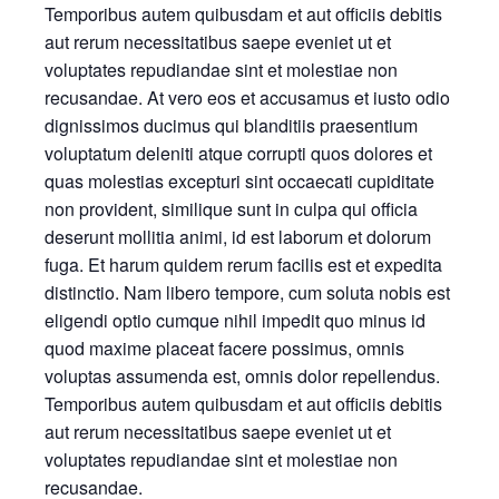
Temporibus autem quibusdam et aut officiis debitis
aut rerum necessitatibus saepe eveniet ut et
voluptates repudiandae sint et molestiae non
recusandae. At vero eos et accusamus et iusto odio
dignissimos ducimus qui blanditiis praesentium
voluptatum deleniti atque corrupti quos dolores et
quas molestias excepturi sint occaecati cupiditate
non provident, similique sunt in culpa qui officia
deserunt mollitia animi, id est laborum et dolorum
fuga. Et harum quidem rerum facilis est et expedita
distinctio. Nam libero tempore, cum soluta nobis est
eligendi optio cumque nihil impedit quo minus id
quod maxime placeat facere possimus, omnis
voluptas assumenda est, omnis dolor repellendus.
Temporibus autem quibusdam et aut officiis debitis
aut rerum necessitatibus saepe eveniet ut et
voluptates repudiandae sint et molestiae non
recusandae.