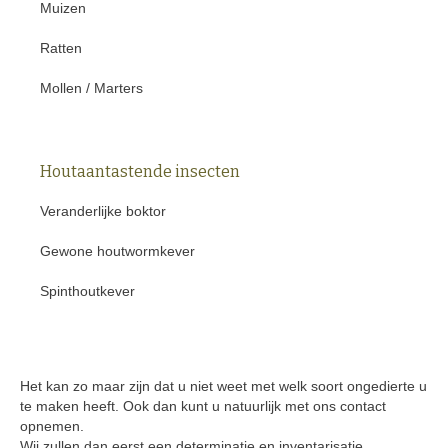
Muizen
Ratten
Mollen
/
Marters
Houtaantastende insecten
Veranderlijke boktor
Gewone houtwormkever
Spinthoutkever
Het kan zo maar zijn dat u niet weet met welk soort ongedierte u
te maken heeft. Ook dan kunt u natuurlijk met ons
contact
opnemen.
Wij zullen dan eerst een determinatie en inventarisatie