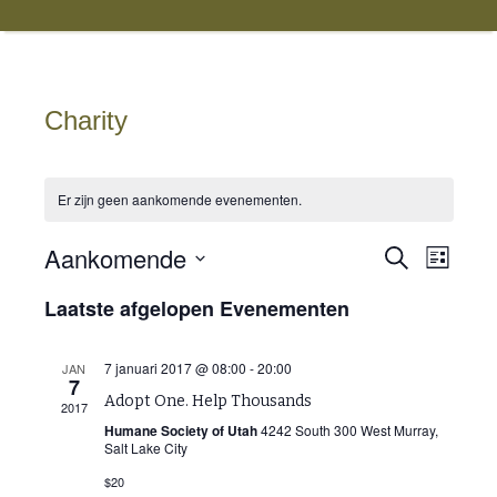
Charity
Er zijn geen aankomende evenementen.
Aankomende
Evenem
Evenem
Zoeken
Lijst
weerga
Selecteer
Zoeken
navigati
Laatste afgelopen Evenementen
een
en
datum.
7 januari 2017 @ 08:00
-
20:00
JAN
weerge
7
Adopt One. Help Thousands
2017
navigat
Humane Society of Utah
4242 South 300 West Murray,
Salt Lake City
$20