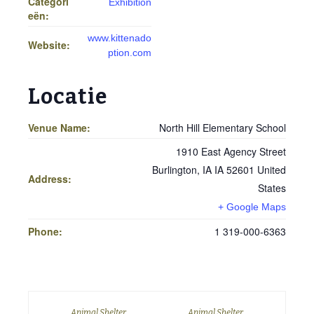
Categori
Exhibition
eën:
www.kittenado
Website:
ption.com
Locatie
Venue Name:
North Hill Elementary School
1910 East Agency Street
Burlington
,
IA
IA 52601
United
Address:
States
+ Google Maps
Phone:
1 319-000-6363
Animal Shelter
Animal Shelter