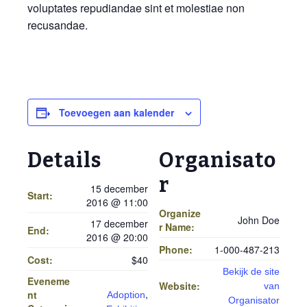
voluptates repudiandae sint et molestiae non
recusandae.
Toevoegen aan kalender
Details
Organisato
r
15 december
Start:
2016 @ 11:00
Organize
John Doe
17 december
r Name:
End:
2016 @ 20:00
Phone:
1-000-487-213
Cost:
$40
Bekijk de site
Eveneme
Website:
van
,
nt
Adoption
Organisator