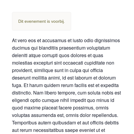
Dit evenement is voorbij.
At vero eos et accusamus et iusto odio dignissimos
ducimus qui blanditiis praesentium voluptatum
deleniti atque corrupti quos dolores et quas
molestias excepturi sint occaecati cupiditate non
provident, similique sunt in culpa qui officia
deserunt mollitia animi, id est laborum et dolorum
fuga. Et harum quidem rerum facilis est et expedita
distinctio. Nam libero tempore, cum soluta nobis est
eligendi optio cumque nihil impedit quo minus id
quod maxime placeat facere possimus, omnis
voluptas assumenda est, omnis dolor repellendus.
Temporibus autem quibusdam et aut officiis debitis
aut rerum necessitatibus saepe eveniet ut et