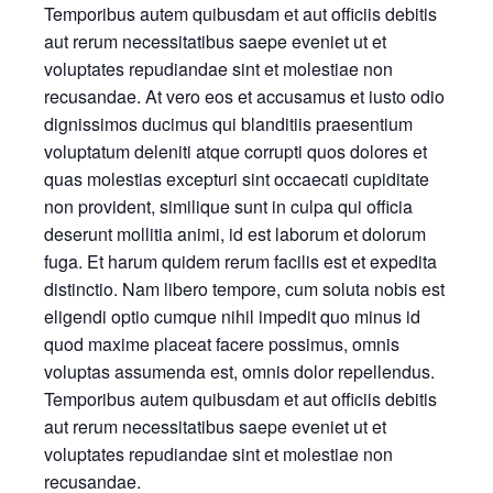
Temporibus autem quibusdam et aut officiis debitis
aut rerum necessitatibus saepe eveniet ut et
voluptates repudiandae sint et molestiae non
recusandae. At vero eos et accusamus et iusto odio
dignissimos ducimus qui blanditiis praesentium
voluptatum deleniti atque corrupti quos dolores et
quas molestias excepturi sint occaecati cupiditate
non provident, similique sunt in culpa qui officia
deserunt mollitia animi, id est laborum et dolorum
fuga. Et harum quidem rerum facilis est et expedita
distinctio. Nam libero tempore, cum soluta nobis est
eligendi optio cumque nihil impedit quo minus id
quod maxime placeat facere possimus, omnis
voluptas assumenda est, omnis dolor repellendus.
Temporibus autem quibusdam et aut officiis debitis
aut rerum necessitatibus saepe eveniet ut et
voluptates repudiandae sint et molestiae non
recusandae.