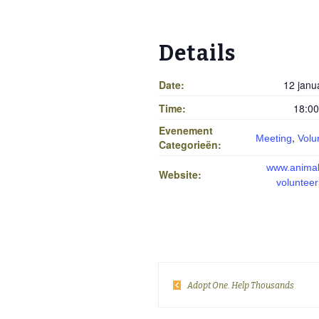
Details
Date:
12 janu
Time:
18:00
Evenement
,
Meeting
Volu
Categorieën:
www.animal
Website:
voluntee
Adopt One. Help Thousands