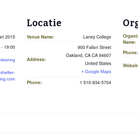
Locatie
Or
Organi
ari 2015
Venue Name:
Laney College
Name:
 - 19:00
900 Fallon Street
Phone:
Oakland
,
CA
CA 94607
Address:
nteering
United States
Websit
+ Google Maps
shelter-
ring.com
Phone:
1 510-834-5704