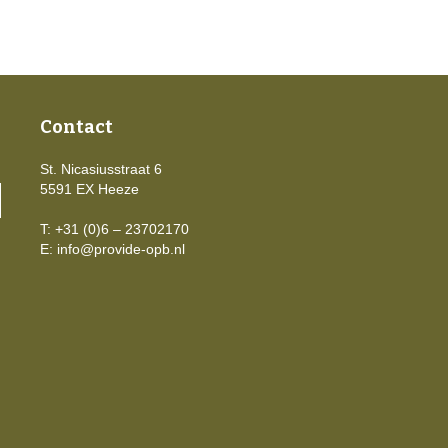
Contact
St. Nicasiusstraat 6
5591 EX Heeze
T: +31 (0)6 – 23702170
E:
info@provide-opb.nl