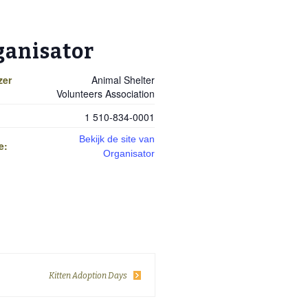
ganisator
zer
Animal Shelter
Volunteers Association
1 510-834-0001
Bekijk de site van
e:
Organisator
Kitten Adoption Days