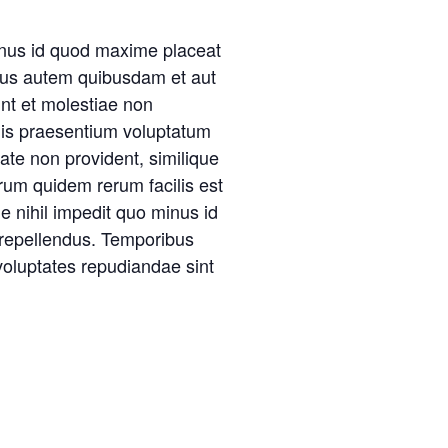
inus id quod maxime placeat
bus autem quibusdam et aut
int et molestiae non
iis praesentium voluptatum
tate non provident, similique
arum quidem rerum facilis est
e nihil impedit quo minus id
repellendus. Temporibus
voluptates repudiandae sint