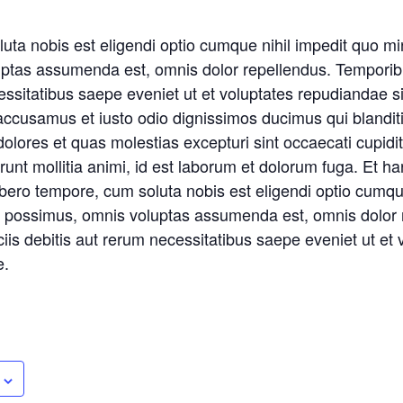
uta nobis est eligendi optio cumque nihil impedit quo m
uptas assumenda est, omnis dolor repellendus. Tempori
ecessitatibus saepe eveniet ut et voluptates repudiandae s
accusamus et iusto odio dignissimos ducimus qui blandit
dolores et quas molestias excepturi sint occaecati cupidi
erunt mollitia animi, id est laborum et dolorum fuga. Et h
libero tempore, cum soluta nobis est eligendi optio cumqu
 possimus, omnis voluptas assumenda est, omnis dolor 
iis debitis aut rerum necessitatibus saepe eveniet ut et 
e.